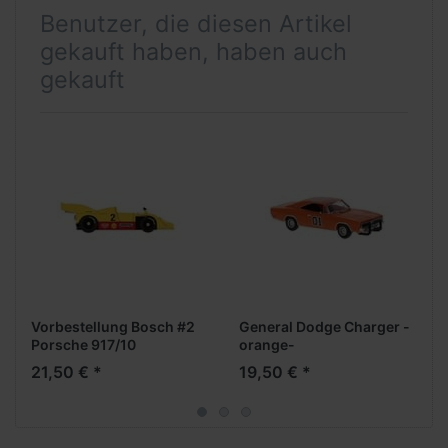
Benutzer, die diesen Artikel
gekauft haben, haben auch
gekauft
Vorbestellung Bosch #2
General Dodge Charger -
Porsche 917/10
orange-
***Neuheiten Februar
21,50 € *
19,50 € *
2026***