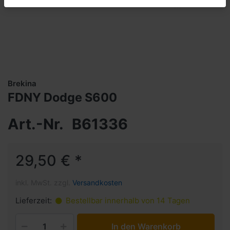
Brekina
FDNY Dodge S600
Art.-Nr.
B61336
29,50 € *
inkl. MwSt. zzgl.
Versandkosten
Lieferzeit:
Bestellbar innerhalb von 14 Tagen
In den Warenkorb