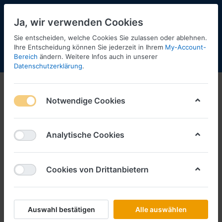
Ja, wir verwenden Cookies
Sie entscheiden, welche Cookies Sie zulassen oder ablehnen.
Ihre Entscheidung können Sie jederzeit in Ihrem
My-Account-
Bereich
ändern. Weitere Infos auch in unserer
Menü
Anmelden
Shopaktualisierung
Warenkorb
Datenschutzerklärung
.
Truck Line Decals
Notwendige Cookies
1-12
von
274
Analytische Cookies
Cookies von Drittanbietern
1:50
Auswahl bestätigen
Alle auswählen
Filtern
Sortieren