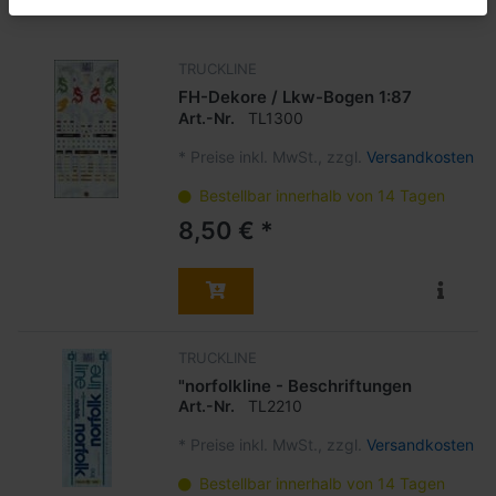
TRUCKLINE
FH-Dekore / Lkw-Bogen 1:87
Art.-Nr.
TL1300
*
Preise inkl. MwSt., zzgl.
Versandkosten
Bestellbar innerhalb von 14 Tagen
8,50 € *
TRUCKLINE
"norfolkline - Beschriftungen
Art.-Nr.
TL2210
*
Preise inkl. MwSt., zzgl.
Versandkosten
Bestellbar innerhalb von 14 Tagen