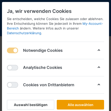
Ja, wir verwenden Cookies
Sie entscheiden, welche Cookies Sie zulassen oder ablehnen.
Ihre Entscheidung können Sie jederzeit in Ihrem
My-Account-
Bereich
ändern. Weitere Infos auch in unserer
Menü
Anmelden
Shopaktualisierung
Warenkorb
Datenschutzerklärung
.
Zugmaschinen -unbedruckt-
Notwendige Cookies
Modelle, die zur Zeit nicht am
Lager sind, können wir für Sie
Analytische Cookies
bestellen, solange sie beim
Hersteller noch lieferbar sind.
Cookies von Drittanbietern
Auswahl bestätigen
Alle auswählen