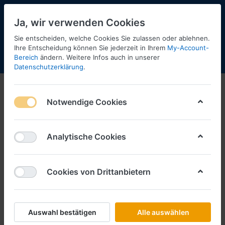
Ja, wir verwenden Cookies
Sie entscheiden, welche Cookies Sie zulassen oder ablehnen.
Ihre Entscheidung können Sie jederzeit in Ihrem
My-Account-
Bereich
ändern. Weitere Infos auch in unserer
Menü
Anmelden
Shopaktualisierung
Warenkorb
Datenschutzerklärung
.
1:160
Notwendige Cookies
1-3
von
3
Filtern
Sortieren
Analytische Cookies
Cookies von Drittanbietern
RIETZE
Siemens Combino 5tlg. SWU -
Radbrauerei Günzburg -1:160--
Straßenbahn-
Auswahl bestätigen
Alle auswählen
Art.-Nr.
R01203