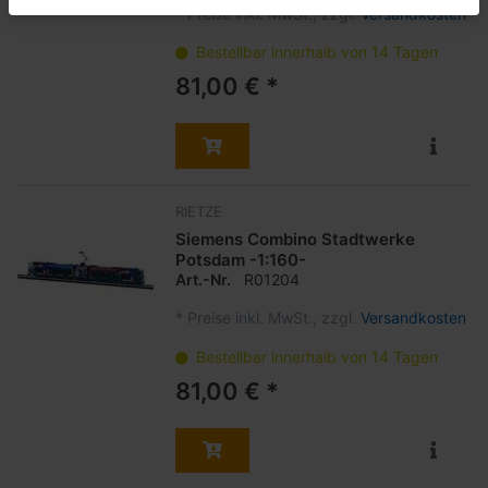
*
Preise inkl. MwSt., zzgl.
Versandkosten
Bestellbar innerhalb von 14 Tagen
81,00 € *
RIETZE
Siemens Combino Stadtwerke
Potsdam -1:160-
Art.-Nr.
R01204
*
Preise inkl. MwSt., zzgl.
Versandkosten
Bestellbar innerhalb von 14 Tagen
81,00 € *