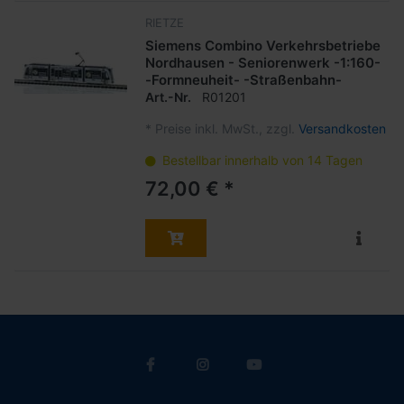
RIETZE
Siemens Combino Verkehrsbetriebe
Nordhausen - Seniorenwerk -1:160-
-Formneuheit- -Straßenbahn-
Art.-Nr.
R01201
*
Preise inkl. MwSt., zzgl.
Versandkosten
Bestellbar innerhalb von 14 Tagen
72,00 € *