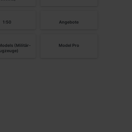
1:50
Angebote
odels (Militär-
Model Pro
lugzeuge)