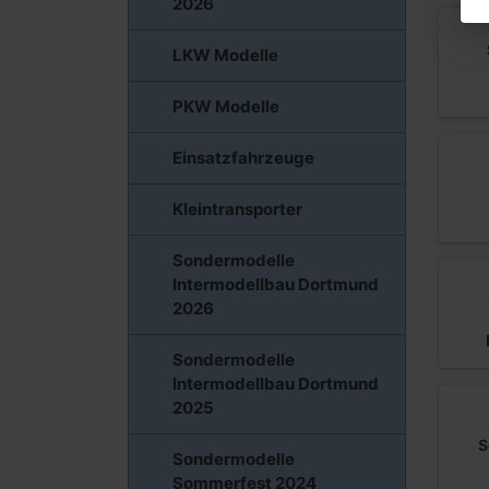
2026
LKW Modelle
PKW Modelle
Einsatzfahrzeuge
Kleintransporter
Sondermodelle
Intermodellbau Dortmund
2026
Sondermodelle
Intermodellbau Dortmund
2025
S
Sondermodelle
Sommerfest 2024