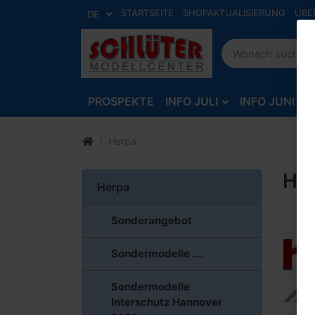
STARTSEITE
SHOPAKTUALISIERUNG
ÜBE
DE
PROSPEKTE
INFO JULI
INFO JUNI
Herpa
He
Herpa
Sonderangebot
Sondermodelle ....
Sondermodelle
Interschutz Hannover