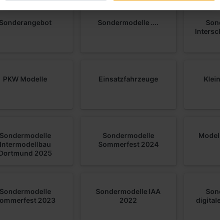
Sonderangebot
Sondermodelle ....
Son
Inters
PKW Modelle
Einsatzfahrzeuge
Klei
Sondermodelle
Sondermodelle
Model
Intermodellbau
Sommerfest 2024
Dortmund 2025
Sondermodelle
Sondermodelle IAA
Son
ommerfest 2023
2022
digita