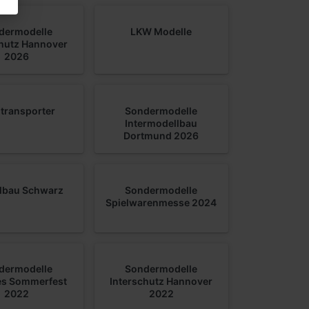
dermodelle
LKW Modelle
chutz Hannover
2026
ntransporter
Sondermodelle
Intermodellbau
Dortmund 2026
lbau Schwarz
Sondermodelle
Spielwarenmesse 2024
dermodelle
Sondermodelle
les Sommerfest
Interschutz Hannover
2022
2022