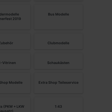
dermodelle
Bus Modelle
erfest 2019
Zubehör
Clubmodelle
-Vitrinen
Schaukästen
 Shop Modelle
Extra Shop Teileservice
its (PKW + LKW
1:43
Bausatz)