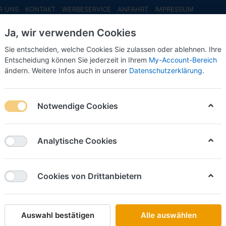
R UNS
KONTAKT
WERBESERVICE
ANFAHRT
IMPRESSUM
Ja, wir verwenden Cookies
Sie entscheiden, welche Cookies Sie zulassen oder ablehnen. Ihre
Entscheidung können Sie jederzeit in Ihrem
My-Account-Bereich
ändern. Weitere Infos auch in unserer
Datenschutzerklärung
.
INFO MAI
NEU EINGETROFFEN
NEUHEITEN VORB
Notwendige Cookies
rpa
Analytische Cookies
Cookies von Drittanbietern
Auswahl bestätigen
Alle auswählen