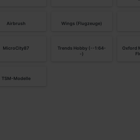
Airbrush
Wings (Flugzeuge)
MicroCity87
Trends Hobby (--1:64-
Oxford M
-)
F
TSM-Modelle