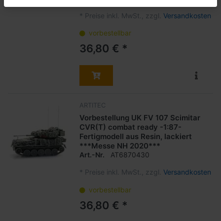
*
Preise inkl. MwSt., zzgl.
Versandkosten
vorbestellbar
36,80 € *
ARTITEC
Vorbestellung UK FV 107 Scimitar
CVR(T) combat ready -1:87-
Fertigmodell aus Resin, lackiert
***Messe NH 2020***
Art.-Nr.
AT6870430
*
Preise inkl. MwSt., zzgl.
Versandkosten
vorbestellbar
36,80 € *