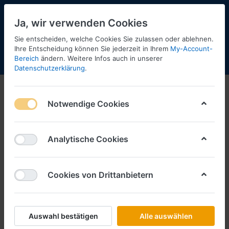
Ja, wir verwenden Cookies
Sie entscheiden, welche Cookies Sie zulassen oder ablehnen.
Ihre Entscheidung können Sie jederzeit in Ihrem
My-Account-
Bereich
ändern. Weitere Infos auch in unserer
Menü
Anmelden
Shopaktualisierung
Warenkorb
Datenschutzerklärung
.
Neu Militär 2020
Notwendige Cookies
1-2
von
2
Filtern
Sortieren
Analytische Cookies
Cookies von Drittanbietern
ARTITEC
Vorbestellung UK FV 107 Scimitar
CVR(T) -1:87- Fertigmodell aus
Resin, lackiert ***Messe NH
Auswahl bestätigen
Alle auswählen
2020***
Art.-Nr.
AT6870429