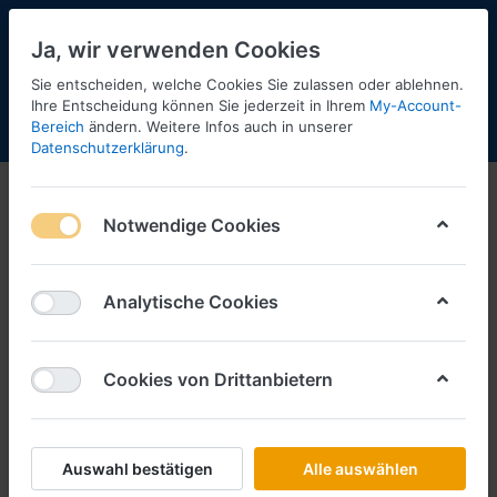
Ja, wir verwenden Cookies
Sie entscheiden, welche Cookies Sie zulassen oder ablehnen.
2
Ihre Entscheidung können Sie jederzeit in Ihrem
My-Account-
Bereich
ändern. Weitere Infos auch in unserer
Menü
Anmelden
Shopaktualisierung
Warenkorb
Datenschutzerklärung
.
Feldbahn
Notwendige Cookies
1-12
von
79
Filtern
Sortieren
Analytische Cookies
Cookies von Drittanbietern
BUSCH
2 Einzelrungenwagen -1:87- -
Feldbahn-
Art.-Nr.
BU12225
Auswahl bestätigen
Alle auswählen
*
Preise inkl. MwSt., zzgl.
Versandkosten