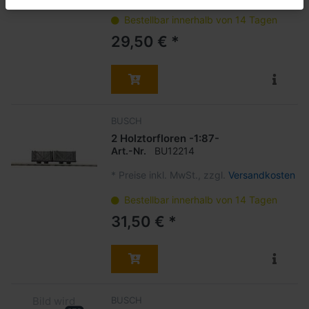
Bestellbar innerhalb von 14 Tagen
29,50 € *
BUSCH
2 Holztorfloren -1:87-
Art.-Nr.
BU12214
*
Preise inkl. MwSt., zzgl.
Versandkosten
Bestellbar innerhalb von 14 Tagen
31,50 € *
BUSCH