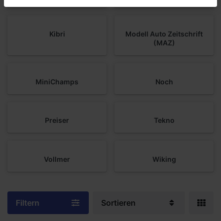
Kibri
Modell Auto Zeitschrift
(MAZ)
MiniChamps
Noch
Preiser
Tekno
Vollmer
Wiking
Filtern
Sortieren