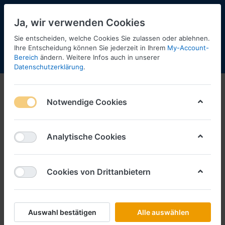
Ja, wir verwenden Cookies
Sie entscheiden, welche Cookies Sie zulassen oder ablehnen.
Ihre Entscheidung können Sie jederzeit in Ihrem
My-Account-
Bereich
ändern. Weitere Infos auch in unserer
Menü
Anmelden
Shopaktualisierung
Warenkorb
Datenschutzerklärung
.
Zeitschriften/Bücher/Kataloge
Notwendige Cookies
1-1
von
1
Analytische Cookies
Artitec
Brekina
Cookies von Drittanbietern
Busch
Die neue MAZ
Auswahl bestätigen
Alle auswählen
Faller
Herpa Massstab