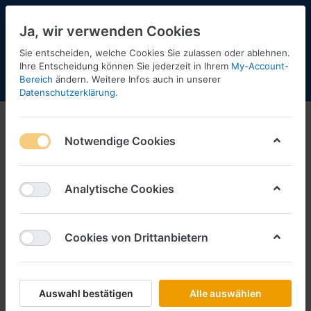
Ja, wir verwenden Cookies
Sie entscheiden, welche Cookies Sie zulassen oder ablehnen.
Ihre Entscheidung können Sie jederzeit in Ihrem
My-Account-
Bereich
ändern. Weitere Infos auch in unserer
Menü
Anmelden
Shopaktualisierung
Warenkorb
Datenschutzerklärung
.
Komplett Modelle
Notwendige Cookies
DB
MAN
Analytische Cookies
Scania
Volvo
Cookies von Drittanbietern
Iveco
DAF
Auswahl bestätigen
Alle auswählen