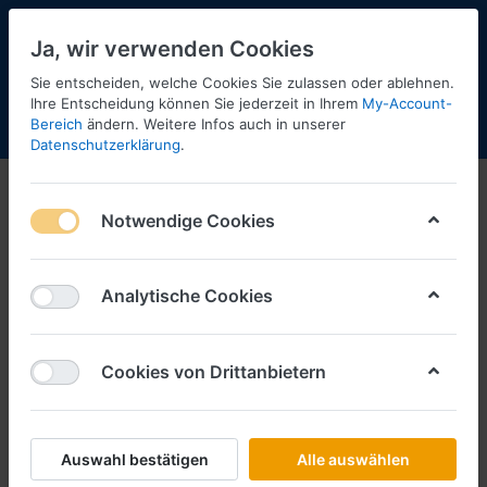
Ja, wir verwenden Cookies
Sie entscheiden, welche Cookies Sie zulassen oder ablehnen.
Ihre Entscheidung können Sie jederzeit in Ihrem
My-Account-
Bereich
ändern. Weitere Infos auch in unserer
Menü
Anmelden
Shopaktualisierung
Warenkorb
Datenschutzerklärung
.
Sondermodelle Postmuseumsshop
Notwendige Cookies
1-12
von
26
Diese Sondermodelle des Postmuseumsshop
Analytische Cookies
bietet Brekina für eine kurze Zeit an - Hersteller ist
Wiking! Bei Interesse bitten wir daher um eine
zeitnahe Bestellung!
Cookies von Drittanbietern
Filtern
Sortieren
Auswahl bestätigen
Alle auswählen