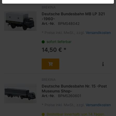
BREKINA
Deutsche Bundesbahn MB LP 321
-1960-
Art.-Nr.
BPMS48042
*
Preise inkl. MwSt., zzgl.
Versandkosten
sofort lieferbar
14,50 € *
BREKINA
Deutsche Bundesbahn Nr. 15 -Post
Museums Shop-
Art.-Nr.
BPMS260601
*
Preise inkl. MwSt., zzgl.
Versandkosten
Bestellbar innerhalb von 14 Tagen