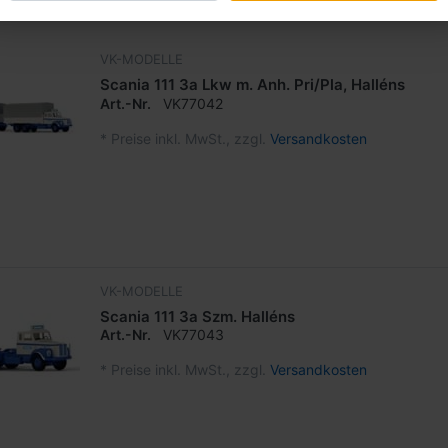
VK-MODELLE
Scania 111 3a Lkw m. Anh. Pri/Pla, Halléns
Art.-Nr.
VK77042
*
Preise inkl. MwSt., zzgl.
Versandkosten
VK-MODELLE
Scania 111 3a Szm. Halléns
Art.-Nr.
VK77043
*
Preise inkl. MwSt., zzgl.
Versandkosten