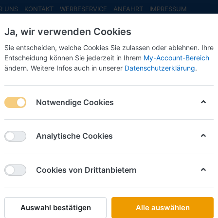
R UNS
KONTAKT
WERBESERVICE
ANFAHRT
IMPRESSUM
Ja, wir verwenden Cookies
Sie entscheiden, welche Cookies Sie zulassen oder ablehnen. Ihre
Entscheidung können Sie jederzeit in Ihrem
My-Account-Bereich
ändern. Weitere Infos auch in unserer
Datenschutzerklärung
.
INFO MAI
NEU EINGETROFFEN
NEUHEITEN VORB
Notwendige Cookies
W
Analytische Cookies
on
21
lle, die zur Zeit nicht am Lager sind, 
Cookies von Drittanbietern
ange sie beim Hersteller noch lieferbar
Auswahl bestätigen
Alle auswählen
Name: A bis Z
iere nach