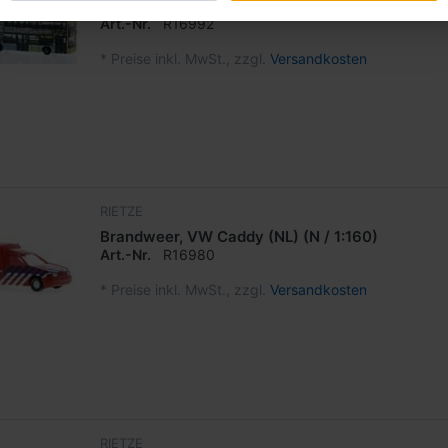
BVG Berlin "Tropical Islands" MAN Lion´s City D
Art.-Nr.
R16992
*
Preise inkl. MwSt., zzgl.
Versandkosten
RIETZE
Brandweer, VW Caddy (NL) (N / 1:160)
Art.-Nr.
R16980
*
Preise inkl. MwSt., zzgl.
Versandkosten
RIETZE