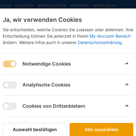
R UNS
KONTAKT
WERBESERVICE
ANFAHRT
IMPRESSUM
Ja, wir verwenden Cookies
Sie entscheiden, welche Cookies Sie zulassen oder ablehnen. Ihre
Entscheidung können Sie jederzeit in Ihrem
My-Account-Bereich
ändern. Weitere Infos auch in unserer
Datenschutzerklärung
.
INFO MAI
NEU EINGETROFFEN
NEUHEITEN VORB
Notwendige Cookies
60
Analytische Cookies
on
8
Cookies von Drittanbietern
Name: A bis Z
iere nach
Auswahl bestätigen
Alle auswählen
RIETZE