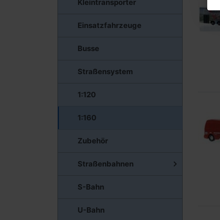
Kleintransporter
Einsatzfahrzeuge
Busse
Straßensystem
1:120
1:160
Zubehör
Straßenbahnen
S-Bahn
U-Bahn