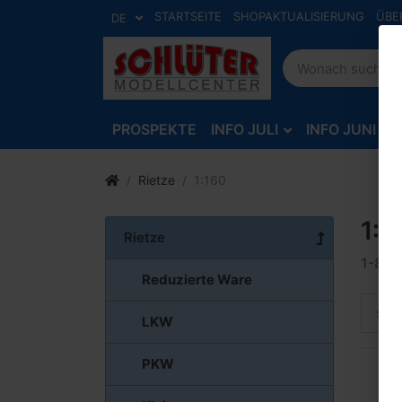
STARTSEITE
SHOPAKTUALISIERUNG
ÜBE
DE
PROSPEKTE
INFO JULI
INFO JUNI
Rietze
1:160
1:1
Rietze
1-8
v
Reduzierte Ware
Sort
LKW
PKW