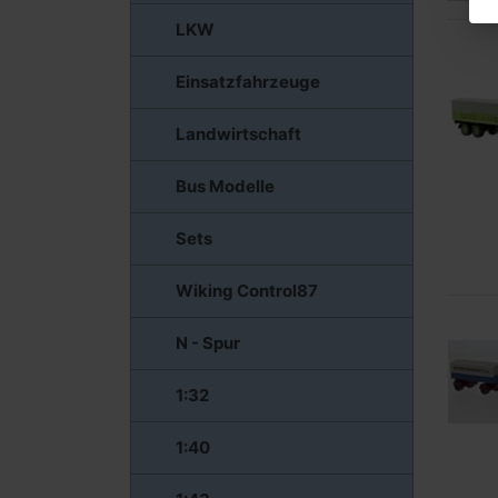
LKW
Einsatzfahrzeuge
Landwirtschaft
Bus Modelle
Sets
Wiking Control87
N - Spur
1:32
1:40