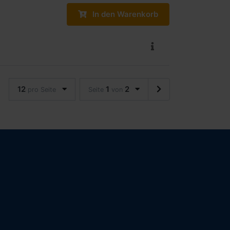
In den Warenkorb
12
1
2
pro Seite
Seite
von