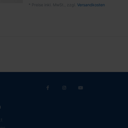
*
Preise inkl. MwSt., zzgl.
Versandkosten
a
kt
uns