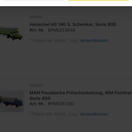
WIKING
Henschel HS 140 S, Schenker, Serie 800
Art.-Nr.
BPMS253848
*
Preise inkl. MwSt., zzgl.
Versandkosten
WIKING
MAN Pausbacke Pritschenlastzug, WM Ferntran
Serie 800
Art.-Nr.
BPMS251583
*
Preise inkl. MwSt., zzgl.
Versandkosten