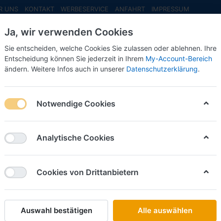
R UNS
KONTAKT
WERBESERVICE
ANFAHRT
IMPRESSUM
Ja, wir verwenden Cookies
Sie entscheiden, welche Cookies Sie zulassen oder ablehnen. Ihre
Entscheidung können Sie jederzeit in Ihrem
My-Account-Bereich
ändern. Weitere Infos auch in unserer
Datenschutzerklärung
.
INFO MAI
NEU EINGETROFFEN
NEUHEITEN VORB
Notwendige Cookies
ndermodelle Postmuseumsshop
Analytische Cookies
on
21
 Sondermodelle des Postmuseumsshop bietet Brekina für 
Cookies von Drittanbietern
g! Bei Interesse bitten wir daher um eine zeitnahe Best
Auswahl bestätigen
Alle auswählen
Name: A bis Z
iere nach