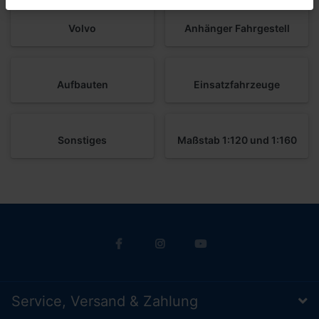
Volvo
Anhänger Fahrgestell
Aufbauten
Einsatzfahrzeuge
Sonstiges
Maßstab 1:120 und 1:160
Service, Versand & Zahlung