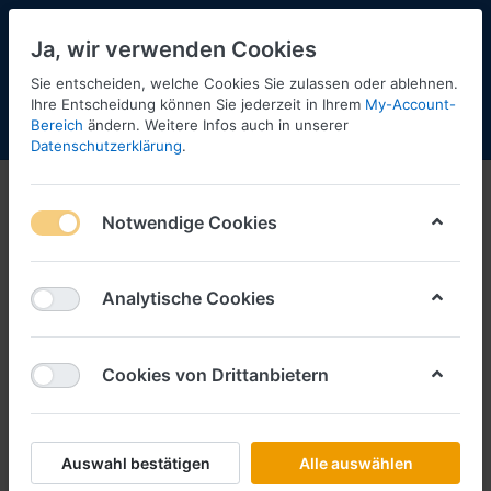
Ja, wir verwenden Cookies
Sie entscheiden, welche Cookies Sie zulassen oder ablehnen.
Ihre Entscheidung können Sie jederzeit in Ihrem
My-Account-
Bereich
ändern. Weitere Infos auch in unserer
Menü
Anmelden
Shopaktualisierung
Warenkorb
Datenschutzerklärung
.
Extra Shop Teileservice
Notwendige Cookies
DB
MAN
Analytische Cookies
Scania
DAF
Cookies von Drittanbietern
Renault
Iveco
Auswahl bestätigen
Alle auswählen