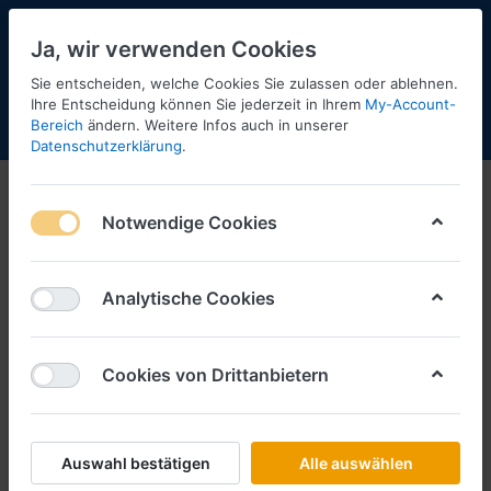
Ja, wir verwenden Cookies
Sie entscheiden, welche Cookies Sie zulassen oder ablehnen.
2
Ihre Entscheidung können Sie jederzeit in Ihrem
My-Account-
Bereich
ändern. Weitere Infos auch in unserer
Menü
Anmelden
Shopaktualisierung
Warenkorb
Datenschutzerklärung
.
Trailer
Notwendige Cookies
20ft. / 26ft. Trailer
30ft. Trailer
Analytische Cookies
40ft./45ft. Trailer
Hammar Container-
Cookies von Drittanbietern
Seitenlader
Auswahl bestätigen
Alle auswählen