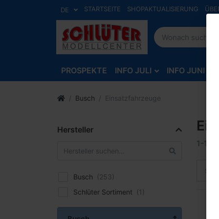
STARTSEITE
SHOPAKTUALISIERUNG
ÜBE
DE
PROSPEKTE
INFO JULI
INFO JUNI
Busch
Einsatzfahrzeuge
Ein
Hersteller
1-12
v
Sort
Busch
Schlüter Sortiment
Busch