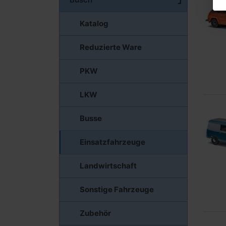
Katalog
Reduzierte Ware
PKW
LKW
Busse
Einsatzfahrzeuge
Landwirtschaft
Sonstige Fahrzeuge
Zubehör