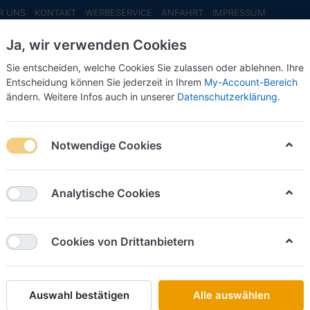
R UNS
KONTAKT
WERBESERVICE
ANFAHRT
IMPRESSUM
Ja, wir verwenden Cookies
Sie entscheiden, welche Cookies Sie zulassen oder ablehnen. Ihre
Entscheidung können Sie jederzeit in Ihrem
My-Account-Bereich
ändern. Weitere Infos auch in unserer
Datenschutzerklärung
.
INFO MAI
NEU EINGETROFFEN
NEUHEITEN VORB
Notwendige Cookies
satzfahrzeuge
Analytische Cookies
on
254
Cookies von Drittanbietern
Name: A bis Z
iere nach
Auswahl bestätigen
Alle auswählen
BUSCH