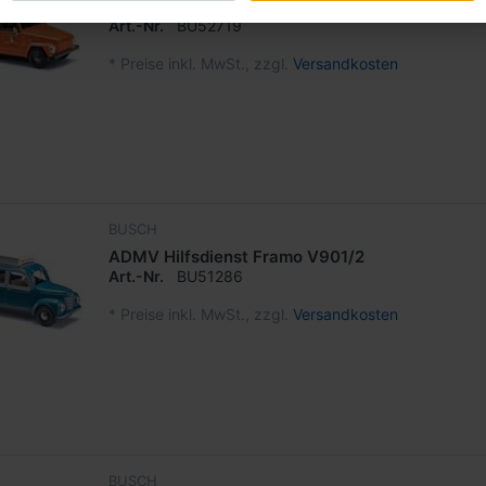
ABC Wagen VW 181 -1:87-
Art.-Nr.
BU52719
*
Preise inkl. MwSt., zzgl.
Versandkosten
BUSCH
ADMV Hilfsdienst Framo V901/2
Art.-Nr.
BU51286
*
Preise inkl. MwSt., zzgl.
Versandkosten
BUSCH