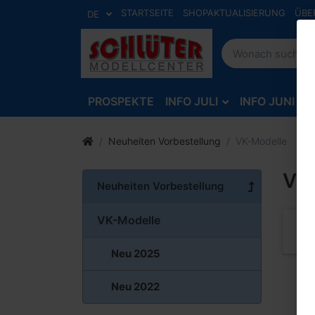
STARTSEITE
SHOPAKTUALISIERUNG
ÜBE
DE
PROSPEKTE
INFO JULI
INFO JUNI
Neuheiten Vorbestellung
VK-Modelle
VK
Neuheiten Vorbestellung
VK-Modelle
Neu 2025
Neu 2022