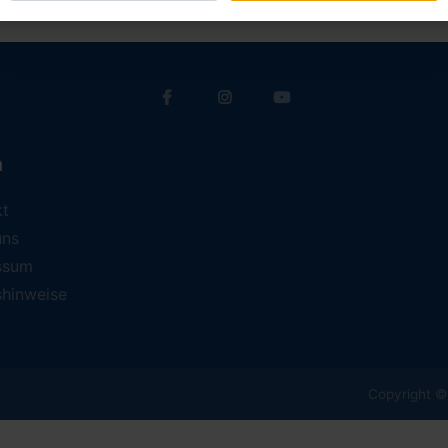
a
kt
uns
ssum
shinweise
Copyright © 