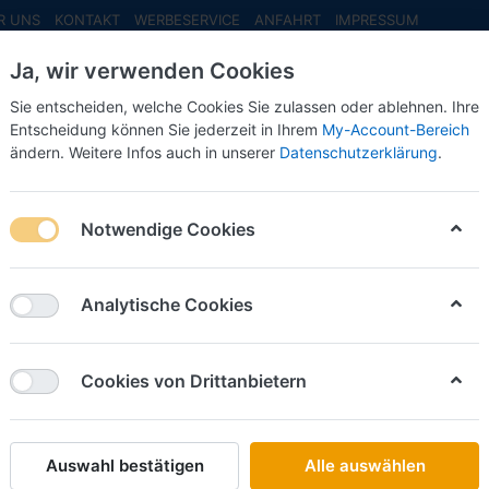
R UNS
KONTAKT
WERBESERVICE
ANFAHRT
IMPRESSUM
Ja, wir verwenden Cookies
Sie entscheiden, welche Cookies Sie zulassen oder ablehnen. Ihre
Entscheidung können Sie jederzeit in Ihrem
My-Account-Bereich
ändern. Weitere Infos auch in unserer
Datenschutzerklärung
.
INFO MAI
NEU EINGETROFFEN
NEUHEITEN VORB
Notwendige Cookies
-Modelle
Analytische Cookies
Neu 2025
Neu 2022
Cookies von Drittanbietern
Auswahl bestätigen
Alle auswählen