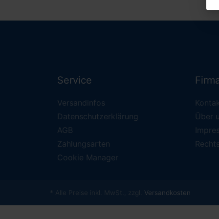
Service
Firm
Versandinfos
Konta
Datenschutzerklärung
Über 
AGB
Impre
Zahlungsarten
Recht
Cookie Manager
* Alle Preise inkl. MwSt., zzgl.
Versandkosten