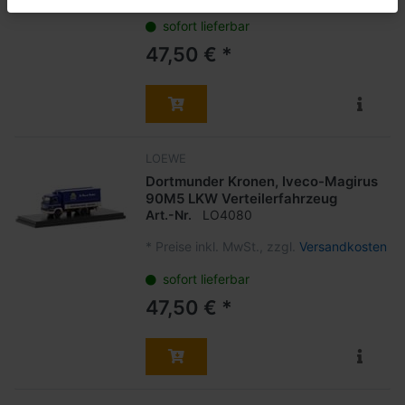
sofort lieferbar
47,50 € *
LOEWE
Dortmunder Kronen, Iveco-Magirus
90M5 LKW Verteilerfahrzeug
Art.-Nr.
LO4080
*
Preise inkl. MwSt., zzgl.
Versandkosten
sofort lieferbar
47,50 € *