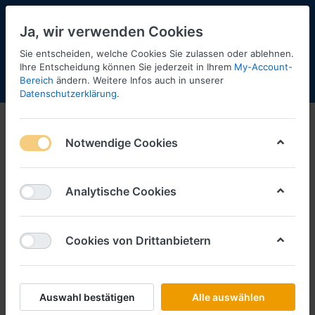
Ja, wir verwenden Cookies
Sie entscheiden, welche Cookies Sie zulassen oder ablehnen.
1
Ihre Entscheidung können Sie jederzeit in Ihrem
My-Account-
Bereich
ändern. Weitere Infos auch in unserer
Menü
Anmelden
Shopaktualisierung
Warenkorb
Datenschutzerklärung
.
LKW-Modelle
Notwendige Cookies
1-9
von
9
Filtern
Sortieren
Analytische Cookies
Cookies von Drittanbietern
LOEWE
Bitburger Pils, Iveco-Magirus 90M5
LKW Verteilerfahrzeug
Art.-Nr.
LO4075
Auswahl bestätigen
Alle auswählen
*
Preise inkl. MwSt., zzgl.
Versandkosten