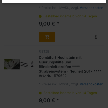
*
Preise inkl. MwSt., zzgl.
Versandkosten
Bestellbar innerhalb von 14 Tagen
9,00 € *
RIETZE
Combifurt Hochstein mit
Querungshilfe und
Blindenleitstreifen ****
Straßensystem - Neuheit 2017 ****
Art.-Nr.
R70602
*
Preise inkl. MwSt., zzgl.
Versandkosten
Bestellbar innerhalb von 14 Tagen
9,00 € *