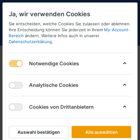
Ja, wir verwenden Cookies
Sie entscheiden, welche Cookies Sie zulassen oder ablehnen.
Ihre Entscheidung können Sie jederzeit in Ihrem
My-Account-
Bereich
ändern. Weitere Infos auch in unserer
Menü
Anmelden
Shopaktualisierung
Warenkorb
Datenschutzerklärung
.
Straßensystem
Notwendige Cookies
1-12
von
19
Filtern
Sortieren
Analytische Cookies
Cookies von Drittanbietern
RIETZE
Citybord-Haltestelle mit
Blindenleitstreifen, 2 Haltestellen
250mm lang **** Straßensystem -
Auswahl bestätigen
Alle auswählen
Neuheit 2017 ****
Art.-Nr.
R70601