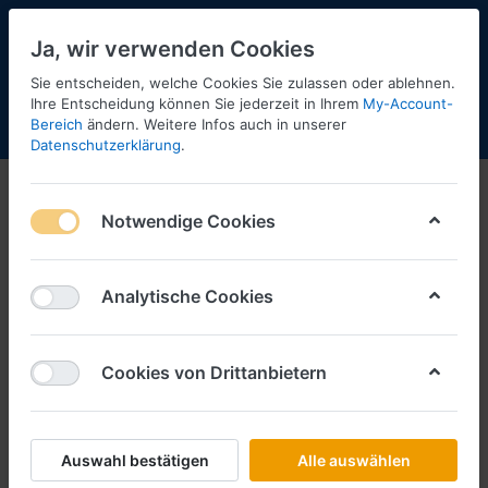
Ja, wir verwenden Cookies
Sie entscheiden, welche Cookies Sie zulassen oder ablehnen.
Ihre Entscheidung können Sie jederzeit in Ihrem
My-Account-
Bereich
ändern. Weitere Infos auch in unserer
Menü
Anmelden
Shopaktualisierung
Warenkorb
Datenschutzerklärung
.
LKW 1:50
Notwendige Cookies
Special Trucks
Komplettmodelle
(bedruckt)
(unbedruckt)
Analytische Cookies
Cookies von Drittanbietern
Zugmaschinen -
Auflieger -unbedruckt-
unbedruckt-
Auswahl bestätigen
Alle auswählen
BAUSATZ
Zubehör