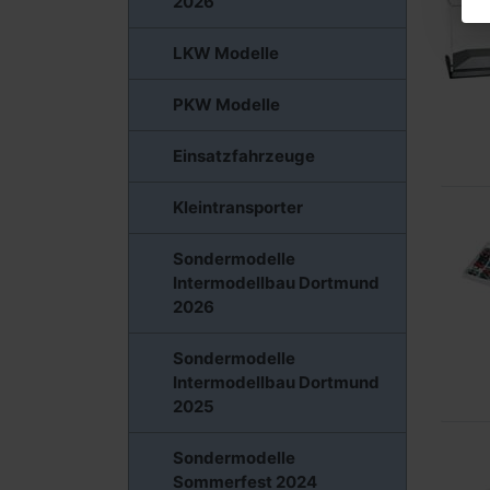
2026
LKW Modelle
PKW Modelle
Einsatzfahrzeuge
Kleintransporter
Sondermodelle
Intermodellbau Dortmund
2026
Sondermodelle
Intermodellbau Dortmund
2025
Sondermodelle
Sommerfest 2024