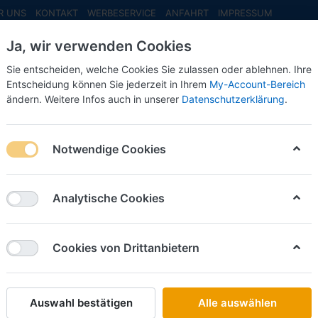
R UNS
KONTAKT
WERBESERVICE
ANFAHRT
IMPRESSUM
Ja, wir verwenden Cookies
Sie entscheiden, welche Cookies Sie zulassen oder ablehnen. Ihre
Entscheidung können Sie jederzeit in Ihrem
My-Account-Bereich
ändern. Weitere Infos auch in unserer
Datenschutzerklärung
.
INFO MAI
NEU EINGETROFFEN
NEUHEITEN VORB
Notwendige Cookies
haukästen
Analytische Cookies
on
11
Cookies von Drittanbietern
Name: A bis Z
iere nach
Auswahl bestätigen
Alle auswählen
HERPA