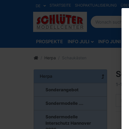
STARTSEITE
SHOPAKTUALISIERUNG
ÜBE
DE
PROSPEKTE
INFO JULI
INFO JUNI
Herpa
Schaukästen
Sc
Herpa
1-11
v
Sonderangebot
Sort
Sondermodelle ....
Sondermodelle
Interschutz Hannover