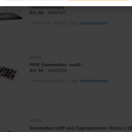
Epsilon Vitrine für Zugmaschine, 122x75x70mm
(Wiederauflage)
Art.-Nr.
H460101
*
Preise inkl. MwSt., zzgl.
Versandkosten
HERPA
PKW-Sammelbox -weiß-
Art.-Nr.
H029339
*
Preise inkl. MwSt., zzgl.
Versandkosten
HERPA
Sammelbox LKW und Zugmaschinen (40cm x 28