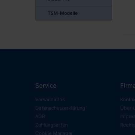
TSM-Modelle
Service
Firm
Versandinfos
Konta
Datenschutzerklärung
Über 
AGB
Impre
Zahlungsarten
Recht
Cookie Manager