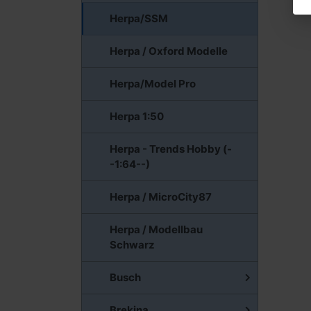
Herpa/SSM
Herpa / Oxford Modelle
Herpa/Model Pro
Herpa 1:50
Herpa - Trends Hobby (-
-1:64--)
Herpa / MicroCity87
Herpa / Modellbau
Schwarz
Busch
Brekina