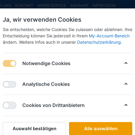
R UNS
KONTAKT
WERBESERVICE
ANFAHRT
IMPRESSUM
Ja, wir verwenden Cookies
Sie entscheiden, welche Cookies Sie zulassen oder ablehnen. Ihre
Entscheidung können Sie jederzeit in Ihrem
My-Account-Bereich
ändern. Weitere Infos auch in unserer
Datenschutzerklärung
.
INFO MAI
NEU EINGETROFFEN
NEUHEITEN VORB
Notwendige Cookies
rpa/SSM
Analytische Cookies
Cookies von Drittanbietern
Auswahl bestätigen
Alle auswählen