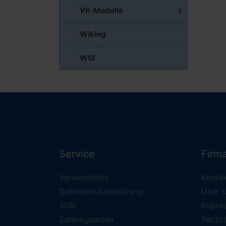
VK-Modelle
Wiking
WSI
Service
Firm
Versandinfos
Konta
Datenschutzerklärung
Über 
AGB
Impre
Zahlungsarten
Recht