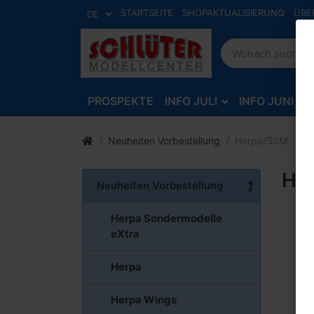
STARTSEITE
SHOPAKTUALISIERUNG
ÜBE
DE
PROSPEKTE
INFO JULI
INFO JUNI
Neuheiten Vorbestellung
Herpa/SSM
He
Neuheiten Vorbestellung
Herpa Sondermodelle
eXtra
Herpa
Herpa Wings