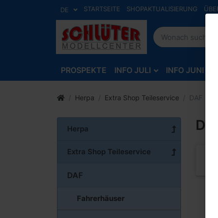
STARTSEITE
SHOPAKTUALISIERUNG
ÜBE
DE
PROSPEKTE
INFO JULI
INFO JUNI
Herpa
Extra Shop Teileservice
DAF
DA
Herpa
Extra Shop Teileservice
DAF
Fahrerhäuser