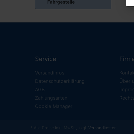
Fahrgestelle
Service
Firm
Versandinfos
Konta
Datenschutzerklärung
Über 
AGB
Impre
Zahlungsarten
Recht
Cookie Manager
* Alle Preise inkl. MwSt., zzgl.
Versandkosten