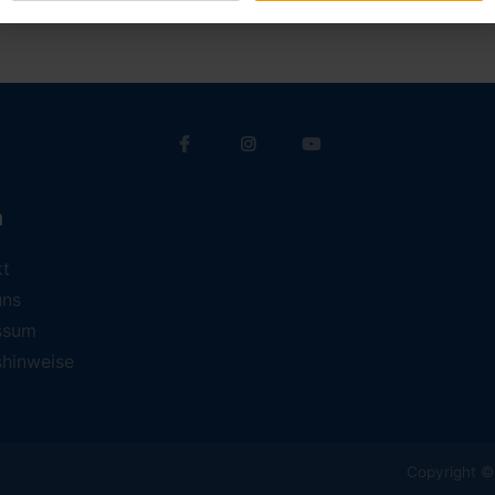
a
kt
uns
ssum
shinweise
Copyright © 