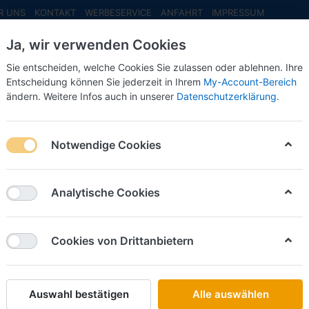
R UNS
KONTAKT
WERBESERVICE
ANFAHRT
IMPRESSUM
Ja, wir verwenden Cookies
Sie entscheiden, welche Cookies Sie zulassen oder ablehnen. Ihre
Entscheidung können Sie jederzeit in Ihrem
My-Account-Bereich
ändern. Weitere Infos auch in unserer
Datenschutzerklärung
.
INFO MAI
NEU EINGETROFFEN
NEUHEITEN VORB
Notwendige Cookies
F
Analytische Cookies
Fahrerhäuser
Fahrgestelle
Cookies von Drittanbietern
Auswahl bestätigen
Alle auswählen