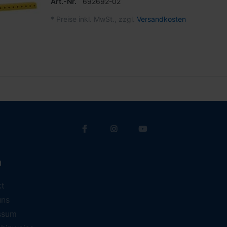
Art.-Nr.
692692-02
*
Preise inkl. MwSt., zzgl.
Versandkosten
a
kt
uns
ssum