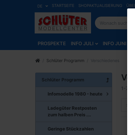
STARTSEITE
SHOPAKTUALISIERUNG
ÜBE
DE
PROSPEKTE
INFO JULI
INFO JUNI
Schlüter Programm
Verschiedenes
Ve
Schlüter Programm
1-7
v
Infomodelle 1980 - heute
Sort
Ladegüter Restposten
zum halben Preis ....
Geringe Stückzahlen