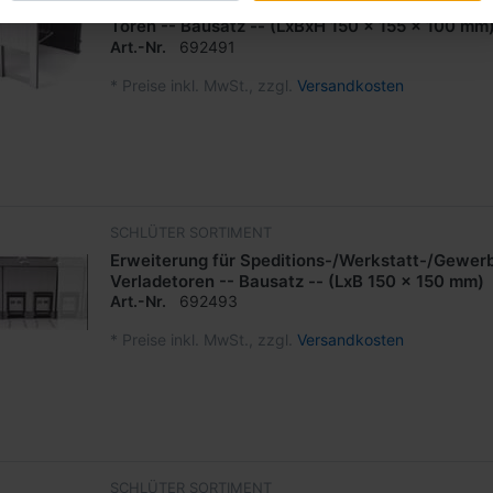
Erweiterung für Speditions-/Werkstatt-/Gewerb
Toren -- Bausatz -- (LxBxH 150 x 155 x 100 mm
Art.-Nr.
692491
*
Preise inkl. MwSt., zzgl.
Versandkosten
SCHLÜTER SORTIMENT
Erweiterung für Speditions-/Werkstatt-/Gewerb
Verladetoren -- Bausatz -- (LxB 150 x 150 mm)
Art.-Nr.
692493
*
Preise inkl. MwSt., zzgl.
Versandkosten
SCHLÜTER SORTIMENT