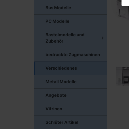
Bus Modelle
PC Modelle
Bastelmodelle und
Zubehör
bedruckte Zugmaschinen
Verschiedenes
Metall Modelle
Angebote
Vitrinen
Schlüter Artikel