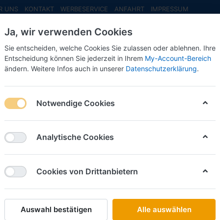
R UNS
KONTAKT
WERBESERVICE
ANFAHRT
IMPRESSUM
Ja, wir verwenden Cookies
Sie entscheiden, welche Cookies Sie zulassen oder ablehnen. Ihre
Entscheidung können Sie jederzeit in Ihrem
My-Account-Bereich
ändern. Weitere Infos auch in unserer
Datenschutzerklärung
.
INFO MAI
NEU EINGETROFFEN
NEUHEITEN VORB
Notwendige Cookies
rschiedenes
Analytische Cookies
on
7
Cookies von Drittanbietern
Name: A bis Z
iere nach
Auswahl bestätigen
Alle auswählen
SCHLÜTER SORTIMENT