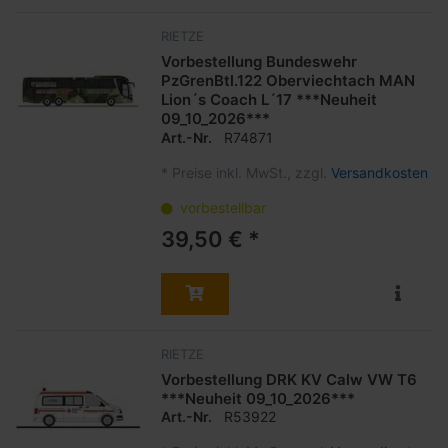
RIETZE
Vorbestellung Bundeswehr
PzGrenBtl.122 Oberviechtach MAN
Lion´s Coach L´17 ***Neuheit
09_10_2026***
Art.-Nr.
R74871
*
Preise inkl. MwSt., zzgl.
Versandkosten
vorbestellbar
39,50 € *
RIETZE
Vorbestellung DRK KV Calw VW T6
***Neuheit 09_10_2026***
Art.-Nr.
R53922