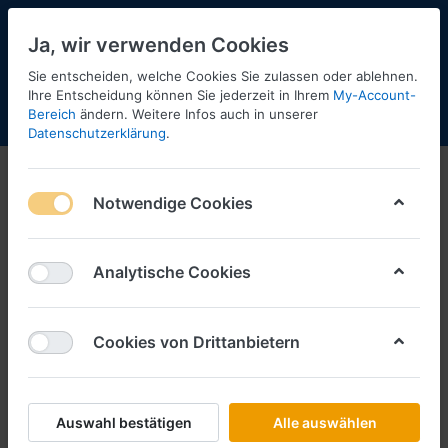
Ja, wir verwenden Cookies
Sie entscheiden, welche Cookies Sie zulassen oder ablehnen.
Ihre Entscheidung können Sie jederzeit in Ihrem
My-Account-
Bereich
ändern. Weitere Infos auch in unserer
Menü
Anmelden
Shopaktualisierung
Warenkorb
Datenschutzerklärung
.
Shopaktualisierung
Notwendige Cookies
07.08.2026
Analytische Cookies
RIETZE
Vorbestellung ASB Mittelthüringen,
Cookies von Drittanbietern
Erfurt WAS Design-RTW ´18
***Neuheit 09_10_2026***
Art.-Nr.
R76081
*
Preise inkl. MwSt., zzgl.
Versandkosten
Auswahl bestätigen
Alle auswählen