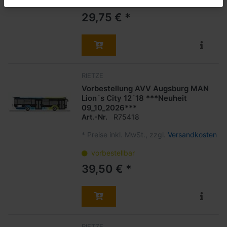
vorbestellbar
29,75 € *
RIETZE
Vorbestellung AVV Augsburg MAN
Lion´s City 12´18 ***Neuheit
09_10_2026***
Art.-Nr.
R75418
*
Preise inkl. MwSt., zzgl.
Versandkosten
vorbestellbar
39,50 € *
RIETZE