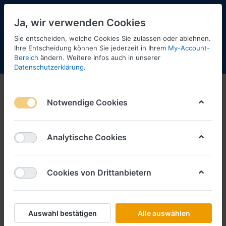
Ja, wir verwenden Cookies
Sie entscheiden, welche Cookies Sie zulassen oder ablehnen.
2
Ihre Entscheidung können Sie jederzeit in Ihrem
My-Account-
Bereich
ändern. Weitere Infos auch in unserer
Menü
Anmelden
Shopaktualisierung
Warenkorb
Datenschutzerklärung
.
Military
Notwendige Cookies
1:72
1:87
Analytische Cookies
1:160
1:120
Cookies von Drittanbietern
1:220
Katalog
Auswahl bestätigen
Alle auswählen