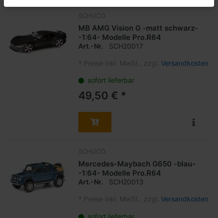
SCHUCO
MB AMG Vision G -matt schwarz-
-1:64- Modelle Pro.R64
Art.-Nr.
SCH20017
*
Preise inkl. MwSt., zzgl.
Versandkosten
sofort lieferbar
49,50 € *
SCHUCO
Mercedes-Maybach G650 -blau-
-1:64- Modelle Pro.R64
Art.-Nr.
SCH20013
*
Preise inkl. MwSt., zzgl.
Versandkosten
sofort lieferbar