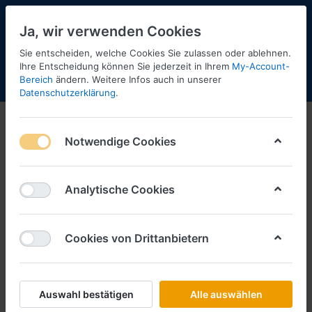
Ja, wir verwenden Cookies
Sie entscheiden, welche Cookies Sie zulassen oder ablehnen.
Ihre Entscheidung können Sie jederzeit in Ihrem
My-Account-
Bereich
ändern. Weitere Infos auch in unserer
Menü
Anmelden
Shopaktualisierung
Warenkorb
Datenschutzerklärung
.
ProR64
Notwendige Cookies
1-2
von
2
Modelle, die zur Zeit nicht am
Analytische Cookies
Lager sind, können wir für Sie
bestellen, solange sie beim
Hersteller noch lieferbar sind.
Cookies von Drittanbietern
Filtern
Sortieren
Auswahl bestätigen
Alle auswählen