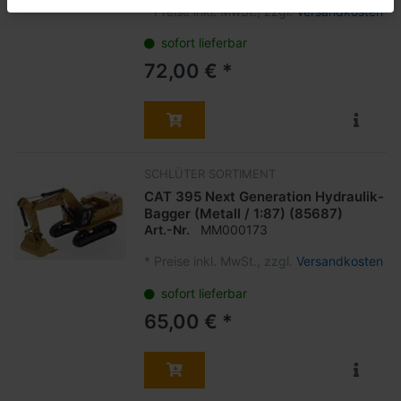
*
Preise inkl. MwSt., zzgl.
Versandkosten
sofort lieferbar
72,00 € *
SCHLÜTER SORTIMENT
CAT 395 Next Generation Hydraulik-
Bagger (Metall / 1:87) (85687)
Art.-Nr.
MM000173
*
Preise inkl. MwSt., zzgl.
Versandkosten
sofort lieferbar
65,00 € *