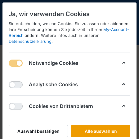
Ja, wir verwenden Cookies
Sie entscheiden, welche Cookies Sie zulassen oder ablehnen.
Ihre Entscheidung können Sie jederzeit in Ihrem
My-Account-
Bereich
ändern. Weitere Infos auch in unserer
Menü
Anmelden
Shopaktualisierung
Warenkorb
Datenschutzerklärung
.
Metall Modelle
Notwendige Cookies
1-7
von
7
Filtern
Sortieren
Analytische Cookies
Cookies von Drittanbietern
SCHLÜTER SORTIMENT
CAT 395 Hydraulikbagger mit
Metallkette und Anbauteilen Next
(Metall 1:87)
Auswahl bestätigen
Alle auswählen
Art.-Nr.
MM000178