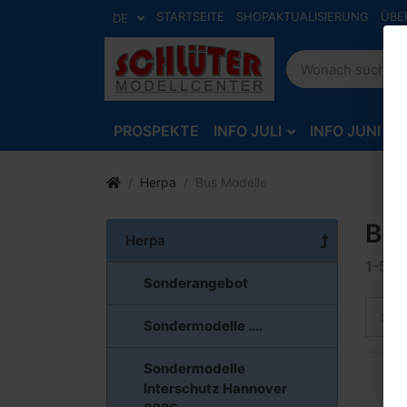
STARTSEITE
SHOPAKTUALISIERUNG
ÜBE
DE
PROSPEKTE
INFO JULI
INFO JUNI
Herpa
Bus Modelle
Bus
Herpa
1-5
v
Sonderangebot
Sort
Sondermodelle ....
Sondermodelle
Interschutz Hannover