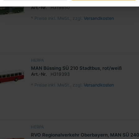
Autokraft, Setra S221UL Gelenkbus
Art.-Nr.
H319850
*
Preise inkl. MwSt., zzgl.
Versandkosten
HERPA
MAN Büssing SÜ 210 Stadtbus, rot/weiß
Art.-Nr.
H319393
*
Preise inkl. MwSt., zzgl.
Versandkosten
HERPA
RVO Regionalverkehr Oberbayern, MAN SÜ 240