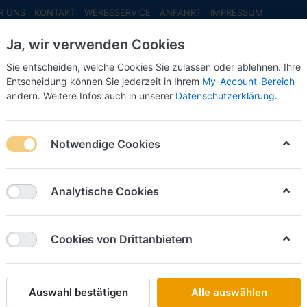
R UNS
KONTAKT
WERBESERVICE
ANFAHRT
IMPRESSUM
Ja, wir verwenden Cookies
Sie entscheiden, welche Cookies Sie zulassen oder ablehnen. Ihre
Entscheidung können Sie jederzeit in Ihrem
My-Account-Bereich
ändern. Weitere Infos auch in unserer
Datenschutzerklärung
.
INFO MAI
NEU EINGETROFFEN
NEUHEITEN VORB
Notwendige Cookies
 Modelle
Analytische Cookies
on
5
Cookies von Drittanbietern
Name: A bis Z
iere nach
Auswahl bestätigen
Alle auswählen
HERPA