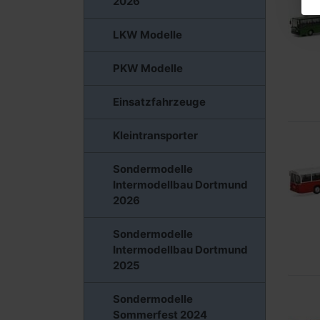
2026
LKW Modelle
PKW Modelle
Einsatzfahrzeuge
Kleintransporter
Sondermodelle
Intermodellbau Dortmund
2026
Sondermodelle
Intermodellbau Dortmund
2025
Sondermodelle
Sommerfest 2024