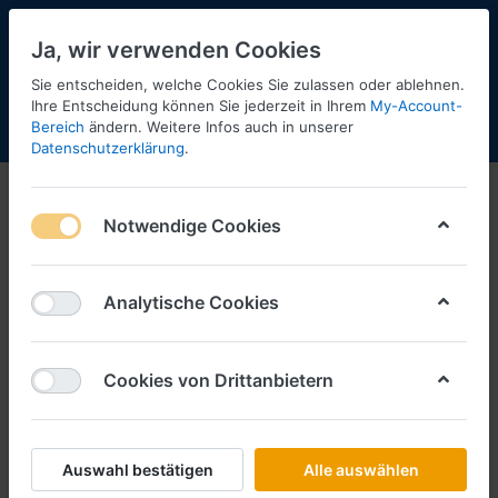
Ja, wir verwenden Cookies
Sie entscheiden, welche Cookies Sie zulassen oder ablehnen.
2
Ihre Entscheidung können Sie jederzeit in Ihrem
My-Account-
Bereich
ändern. Weitere Infos auch in unserer
Menü
Anmelden
Shopaktualisierung
Warenkorb
Datenschutzerklärung
.
Sondermodelle Sommerfest 2019
Notwendige Cookies
1-1
von
1
Filtern
Sortieren
Analytische Cookies
Cookies von Drittanbietern
HERPA
Stelzl Transport, Volvo GL FH4 2013
vvsp. Medi GardPlAufl.
(Sondermodell Herpa Sommerfest
Auswahl bestätigen
Alle auswählen
2019)
Art.-Nr.
H936804