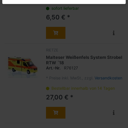
sofort lieferbar
6,50 € *
RIETZE
Malteser Weißenfels System Strobel
RTW ´18
Art.-Nr.
R76127
*
Preise inkl. MwSt., zzgl.
Versandkosten
Bestellbar innerhalb von 14 Tagen
27,00 € *