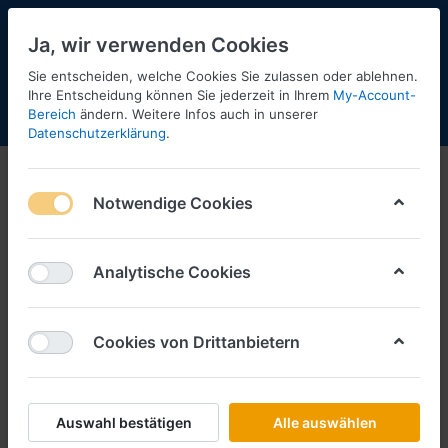
Ja, wir verwenden Cookies
Sie entscheiden, welche Cookies Sie zulassen oder ablehnen.
Ihre Entscheidung können Sie jederzeit in Ihrem
My-Account-
Bereich
ändern. Weitere Infos auch in unserer
Menü
Anmelden
Shopaktualisierung
Warenkorb
Datenschutzerklärung
.
Einsatzfahrzeuge
Notwendige Cookies
1-12
von
440
Filtern
Sortieren
Analytische Cookies
Cookies von Drittanbietern
RIETZE
LED Balken für Transporter und RTW
(5Stück)
Art.-Nr.
R70252
Auswahl bestätigen
Alle auswählen
*
Preise inkl. MwSt., zzgl.
Versandkosten