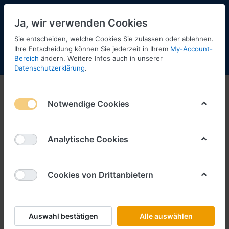
Ja, wir verwenden Cookies
Sie entscheiden, welche Cookies Sie zulassen oder ablehnen.
1
Ihre Entscheidung können Sie jederzeit in Ihrem
My-Account-
Bereich
ändern. Weitere Infos auch in unserer
Menü
Anmelden
Shopaktualisierung
Warenkorb
Datenschutzerklärung
.
N-Spur / TT-Spur
Notwendige Cookies
1-12
von
305
Filtern
Sortieren
Analytische Cookies
Cookies von Drittanbietern
BUSCH
2 Fichten 80 mm -1:87/1:160/1:120-
Art.-Nr.
BU3805
Auswahl bestätigen
Alle auswählen
*
Preise inkl. MwSt., zzgl.
Versandkosten