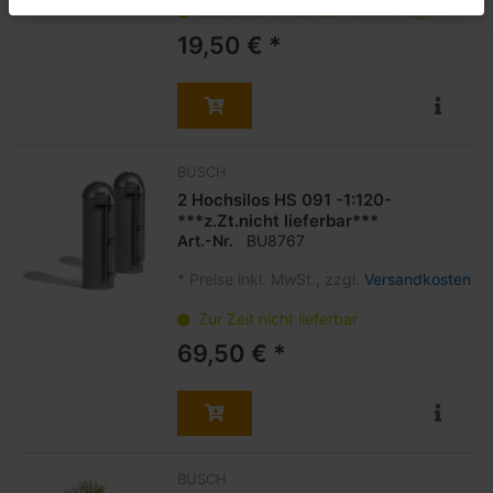
Bestellbar innerhalb von 14 Tagen
19,50 € *
BUSCH
2 Hochsilos HS 091 -1:120-
***z.Zt.nicht lieferbar***
Art.-Nr.
BU8767
*
Preise inkl. MwSt., zzgl.
Versandkosten
Zur Zeit nicht lieferbar
69,50 € *
BUSCH