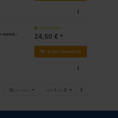
vorbestellbar
-metall.-
24,50 € *
In den Warenkorb
12
1
2
pro Seite
Seite
von