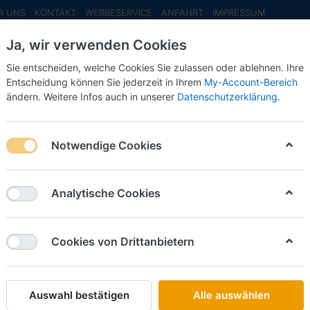
R UNS
KONTAKT
WERBESERVICE
ANFAHRT
IMPRESSUM
Ja, wir verwenden Cookies
Sie entscheiden, welche Cookies Sie zulassen oder ablehnen. Ihre
Entscheidung können Sie jederzeit in Ihrem
My-Account-Bereich
ändern. Weitere Infos auch in unserer
Datenschutzerklärung
.
INFO MAI
NEU EINGETROFFEN
NEUHEITEN VORB
iniChamps PKW 1:87 - 2025
Notwendige Cookies
niChamps PKW 1:87 - 2025
Analytische Cookies
on
24
Cookies von Drittanbietern
Name: A bis Z
iere nach
Auswahl bestätigen
Alle auswählen
MINI CHAMPS