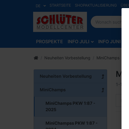
STARTSEITE
SHOPAKTUALISIERUNG
ÜBE
DE
PROSPEKTE
INFO JULI
INFO JUNI
Neuheiten Vorbestellung
MiniChamps
M
Mi
Neuheiten Vorbestellung
1-12
v
MiniChamps
Sort
MiniChamps PKW 1:87 -
2025
MiniChampss PKW 1:87 -