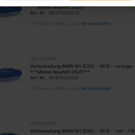
Vorbestellung BMW M1 (E26) - 1978 - -dunkelbl
***Messe Neuheit 2025***
Art.-Nr.
MC870025024
*
Preise inkl. MwSt., zzgl.
Versandkosten
MINI CHAMPS
Vorbestellung BMW M1 (E26) - 1978 - -orange- 
***Messe Neuheit 2025***
Art.-Nr.
MC870025021
*
Preise inkl. MwSt., zzgl.
Versandkosten
MINI CHAMPS
Vorbestellung BMW M1 (E26) - 1978 - -rot- -1: