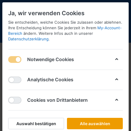
Ja, wir verwenden Cookies
Sie entscheiden, welche Cookies Sie zulassen oder ablehnen.
Ihre Entscheidung können Sie jederzeit in Ihrem
My-Account-
Bereich
ändern. Weitere Infos auch in unserer
Menü
Anmelden
Shopaktualisierung
Warenkorb
Datenschutzerklärung
.
Schuco
Notwendige Cookies
Analytische Cookies
Cookies von Drittanbietern
Modelle, die zur Zeit nicht am
Auswahl bestätigen
Alle auswählen
Lager sind, können wir für Sie