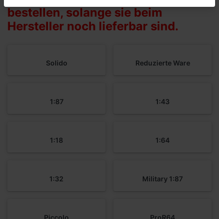
bestellen, solange sie beim
Hersteller noch lieferbar sind.
Solido
Reduzierte Ware
1:87
1:43
1:18
1:64
1:32
Military 1:87
Piccolo
ProR64