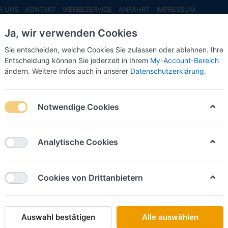
R UNS
KONTAKT
WERBESERVICE
ANFAHRT
IMPRESSUM
Ja, wir verwenden Cookies
Sie entscheiden, welche Cookies Sie zulassen oder ablehnen. Ihre
Entscheidung können Sie jederzeit in Ihrem
My-Account-Bereich
ändern. Weitere Infos auch in unserer
Datenschutzerklärung
.
INFO MAI
NEU EINGETROFFEN
NEUHEITEN VORB
Notwendige Cookies
 PKW
Analytische Cookies
on
96
Cookies von Drittanbietern
Name: A bis Z
iere nach
Auswahl bestätigen
Alle auswählen
BREKINA