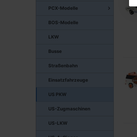
PCX-Modelle
BOS-Modelle
LKW
Busse
Straßenbahn
Einsatzfahrzeuge
US PKW
US-Zugmaschinen
US-LKW