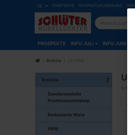
STARTSEITE
SHOPAKTUALISIERUNG
ÜBE
DE
PROSPEKTE
INFO JULI
INFO JUNI
Brekina
US PKW
US
Brekina
1-12
v
Sondermodelle
Postmuseumsshop
Sort
Reduzierte Ware
PKW