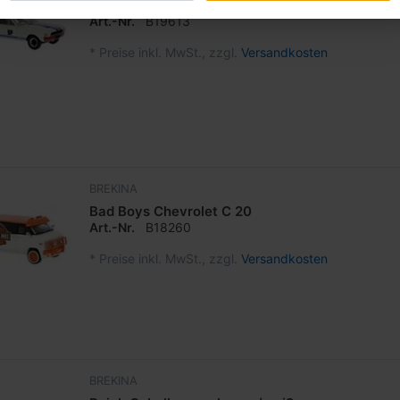
BP von Mel Burns Ford Mustang
Art.-Nr.
B19613
*
Preise inkl. MwSt., zzgl.
Versandkosten
BREKINA
Bad Boys Chevrolet C 20
Art.-Nr.
B18260
*
Preise inkl. MwSt., zzgl.
Versandkosten
BREKINA