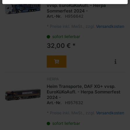
vvsp. EuroKüKoAufl. - Herpa
Sommerfest 2024 -
Art.-Nr.
H956642
*
Preise inkl. MwSt., zzgl.
Versandkosten
sofort lieferbar
32,00 € *
HERPA
Heim Transporte, DAF XG+ vvsp.
EuroKüKoAufl. - Herpa Sommerfest
2024 -
Art.-Nr.
H957632
*
Preise inkl. MwSt., zzgl.
Versandkosten
sofort lieferbar