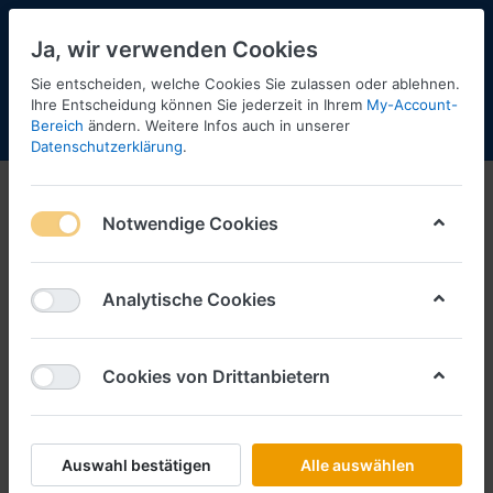
Ja, wir verwenden Cookies
Sie entscheiden, welche Cookies Sie zulassen oder ablehnen.
Ihre Entscheidung können Sie jederzeit in Ihrem
My-Account-
Bereich
ändern. Weitere Infos auch in unserer
Menü
Anmelden
Shopaktualisierung
Warenkorb
Datenschutzerklärung
.
Sondermodelle Sommerfest 2024
Notwendige Cookies
1-3
von
3
Im Kundenauftrag zu verkaufen - um ca. 30 %
Analytische Cookies
reduziert.
Cookies von Drittanbietern
Filtern
Sortieren
Auswahl bestätigen
Alle auswählen
HERPA
Frank Seis / Hot Rod, MAN TGX GX