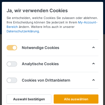
Ja, wir verwenden Cookies
Sie entscheiden, welche Cookies Sie zulassen oder ablehnen.
13
Ihre Entscheidung können Sie jederzeit in Ihrem
My-Account-
Bereich
ändern. Weitere Infos auch in unserer
Menü
Anmelden
Shopaktualisierung
Warenkorb
Datenschutzerklärung
.
Sonstiges
Notwendige Cookies
1-4
von
4
Filtern
Sortieren
Analytische Cookies
Cookies von Drittanbietern
BREKINA
Altes Fahrerlager Nürburgring
Gebäude
Art.-Nr.
B10500
Auswahl bestätigen
Alle auswählen
*
Preise inkl. MwSt., zzgl.
Versandkosten