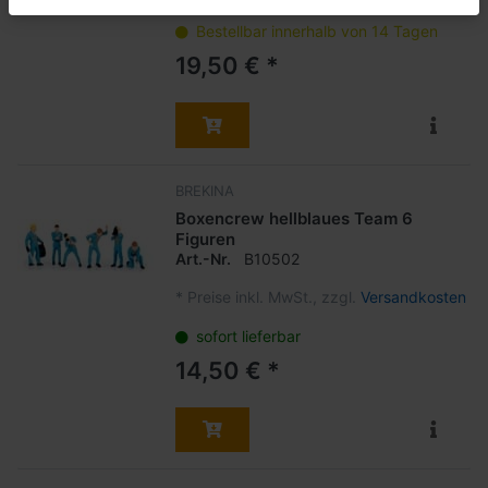
Bestellbar innerhalb von 14 Tagen
19,50 € *
BREKINA
Boxencrew hellblaues Team 6
Figuren
Art.-Nr.
B10502
*
Preise inkl. MwSt., zzgl.
Versandkosten
sofort lieferbar
14,50 € *