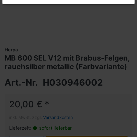
Herpa
MB 600 SEL V12 mit Brabus-Felgen,
rauchsilber metallic (Farbvariante)
Art.-Nr.
H030946002
20,00 € *
inkl. MwSt. zzgl.
Versandkosten
Lieferzeit:
sofort lieferbar