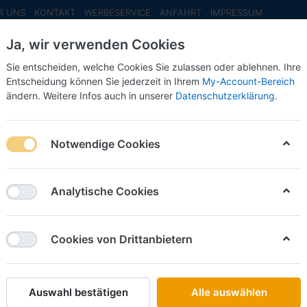
R UNS
KONTAKT
WERBESERVICE
ANFAHRT
IMPRESSUM
Ja, wir verwenden Cookies
Sie entscheiden, welche Cookies Sie zulassen oder ablehnen. Ihre
Entscheidung können Sie jederzeit in Ihrem
My-Account-Bereich
ändern. Weitere Infos auch in unserer
Datenschutzerklärung
.
INFO MAI
NEU EINGETROFFEN
NEUHEITEN VORB
orank.Feb. 2026
Notwendige Cookies
-Vorank.Feb. 2026
Analytische Cookies
on
9
Cookies von Drittanbietern
Name: A bis Z
iere nach
Auswahl bestätigen
Alle auswählen
BREKINA