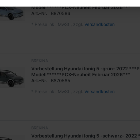
Vorbestellung Hyundai Ioniq 5 -blau- 2022 ***
Modell******PCX-Neuheit Februar 2026***
Art.-Nr.
B870586
*
Preise inkl. MwSt., zzgl.
Versandkosten
BREKINA
Vorbestellung Hyundai Ioniq 5 -grün- 2022 ***
Modell******PCX-Neuheit Februar 2026***
Art.-Nr.
B870585
*
Preise inkl. MwSt., zzgl.
Versandkosten
BREKINA
Vorbestellung Hyundai Ioniq 5 -schwarz- 2022