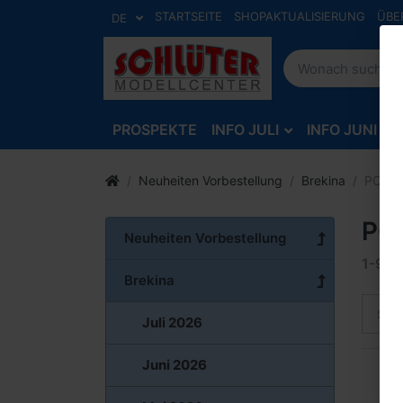
STARTSEITE
SHOPAKTUALISIERUNG
ÜBE
DE
PROSPEKTE
INFO JULI
INFO JUNI
Neuheiten Vorbestellung
Brekina
PCX-V
PCX
Neuheiten Vorbestellung
1-9
v
Brekina
Sort
Juli 2026
Juni 2026