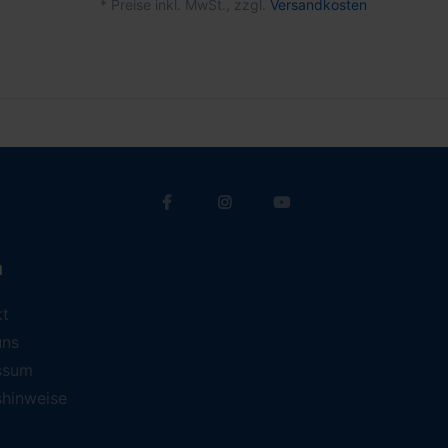
*
Preise inkl. MwSt., zzgl.
Versandkosten
a
kt
uns
ssum
shinweise