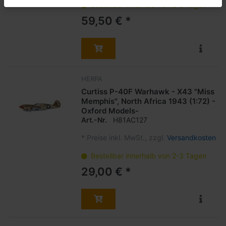
Bestellbar innerhalb von 2-3 Tagen
59,50 € *
HERPA
Curtiss P-40F Warhawk - X43 "Miss
Memphis", North Africa 1943 (1:72) -
Oxford Models-
Art.-Nr.
H81AC127
*
Preise inkl. MwSt., zzgl.
Versandkosten
Bestellbar innerhalb von 2-3 Tagen
29,00 € *