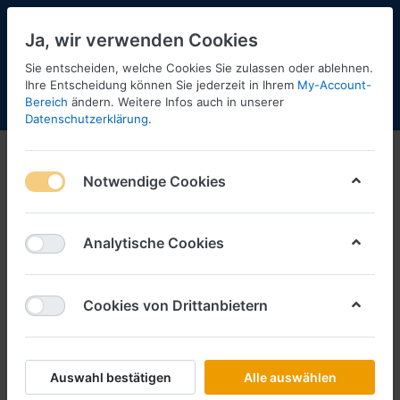
Ja, wir verwenden Cookies
Sie entscheiden, welche Cookies Sie zulassen oder ablehnen.
1
Ihre Entscheidung können Sie jederzeit in Ihrem
My-Account-
Bereich
ändern. Weitere Infos auch in unserer
Menü
Anmelden
Shopaktualisierung
Warenkorb
Datenschutzerklärung
.
1:72
Notwendige Cookies
1-7
von
7
Filtern
Sortieren
Analytische Cookies
Cookies von Drittanbietern
HERPA
Alpha Jet 01 Prototype (1:72)
Art.-Nr.
H580854
Auswahl bestätigen
Alle auswählen
*
Preise inkl. MwSt., zzgl.
Versandkosten