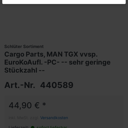
Schlüter Sortiment
Cargo Parts, MAN TGX vvsp.
EuroKoAufl. -PC- -- sehr geringe
Stückzahl --
Art.-Nr.
440589
44,90 € *
inkl. MwSt. zzgl.
Versandkosten
Lieferzeit:
sofort lieferbar