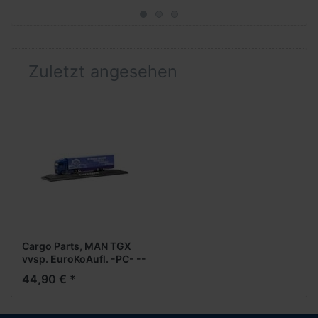
Zuletzt angesehen
Cargo Parts, MAN TGX
vvsp. EuroKoAufl. -PC- --
sehr geringe Stückzahl --
44,90 € *