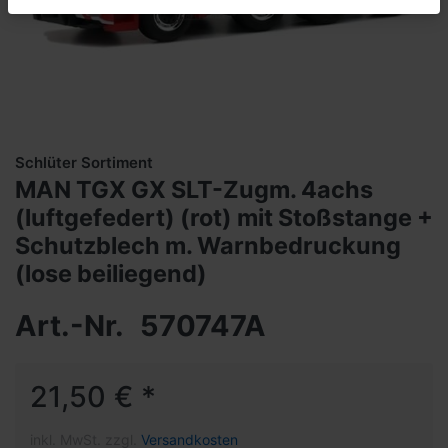
Schlüter Sortiment
MAN TGX GX SLT-Zugm. 4achs
(luftgefedert) (rot) mit Stoßstange +
Schutzblech m. Warnbedruckung
(lose beiliegend)
Art.-Nr.
570747A
21,50 € *
inkl. MwSt. zzgl.
Versandkosten