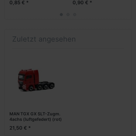
0,85 € *
0,90 € *
Aufliegerachse)
Zuletzt angesehen
MAN TGX GX SLT-Zugm.
4achs (luftgefedert) (rot)
mit Stoßstange +
21,50 € *
Schutzblech m.
Warnbedruckung (lose