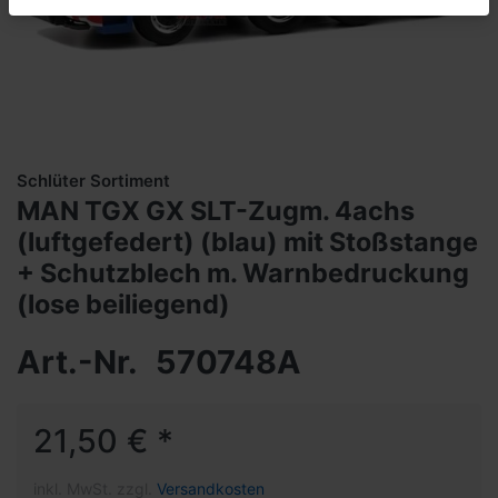
Schlüter Sortiment
MAN TGX GX SLT-Zugm. 4achs
(luftgefedert) (blau) mit Stoßstange
+ Schutzblech m. Warnbedruckung
(lose beiliegend)
Art.-Nr.
570748A
21,50 € *
inkl. MwSt. zzgl.
Versandkosten