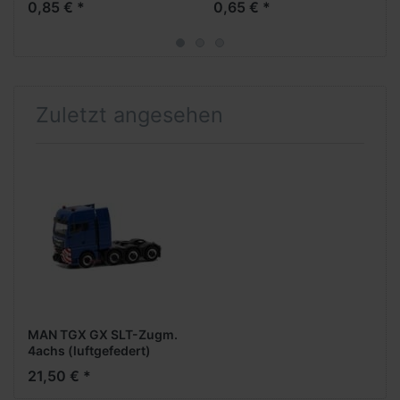
0,85 € *
0,65 € *
Aufliegerachse)
Zuletzt angesehen
MAN TGX GX SLT-Zugm.
4achs (luftgefedert)
(blau) mit Stoßstange +
21,50 € *
Schutzblech m.
Warnbedruckung (lose