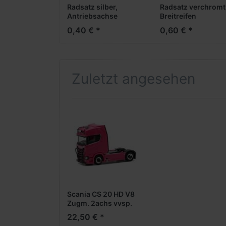
Radsatz silber,
Radsatz verchromt
Antriebsachse
Breitreifen
(Vorderachse /
0,40 € *
0,60 € *
Aufliegerachse)
Zuletzt angesehen
Scania CS 20 HD V8
Zugm. 2achs vvsp.
mit Rammschutz und
22,50 € *
Lampenbügeln,