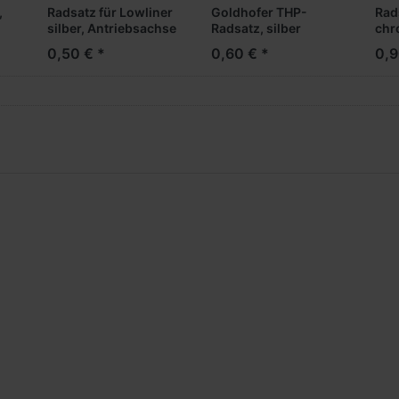
,
Radsatz für Lowliner
Goldhofer THP-
Rad
silber, Antriebsachse
Radsatz, silber
chr
(doppelt bereift)
Brei
0,50 € *
0,60 € *
0,9
(Vo
Auf