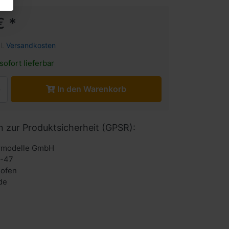
€ *
l.
Versandkosten
sofort lieferbar
In den Warenkorb
n zur Produktsicherheit (GPSR):
urmodelle GmbH
6-47
hofen
de