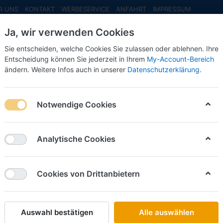
R UNS
KONTAKT
WERBESERVICE
ANFAHRT
IMPRESSUM
Ja, wir verwenden Cookies
Sie entscheiden, welche Cookies Sie zulassen oder ablehnen. Ihre
Entscheidung können Sie jederzeit in Ihrem
My-Account-Bereich
ändern. Weitere Infos auch in unserer
Datenschutzerklärung
.
INFO MAI
NEU EINGETROFFEN
NEUHEITEN VORB
behör
Zugmaschinen
Scania - Zugmaschinen
Notwendige Cookies
mschutz und Lampenbügeln, magenta
Schlüter Sorti
Analytische Cookies
Scania 
2achs v
Cookies von Drittanbietern
und Lam
Art.-Nr.
Auswahl bestätigen
Alle auswählen