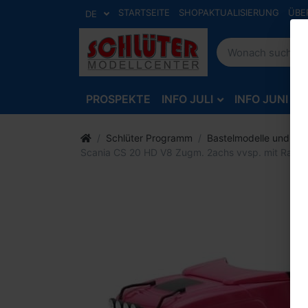
STARTSEITE
SHOPAKTUALISIERUNG
ÜBE
DE
PROSPEKTE
INFO JULI
INFO JUNI
Schlüter Programm
Bastelmodelle und Zu
Scania CS 20 HD V8 Zugm. 2achs vvsp. mit Ram