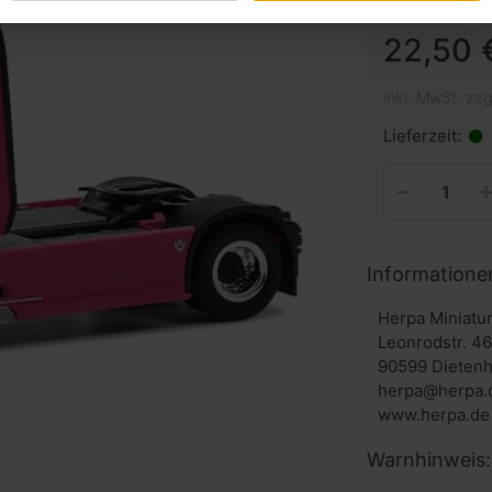
22,50 
inkl. MwSt. zzg
Lieferzeit:
Informatione
Herpa Miniat
Leonrodstr. 4
90599 Dieten
herpa@herpa.
www.herpa.de
Warnhinweis: