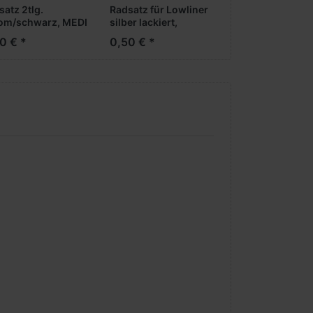
satz 2tlg.
Radsatz für Lowliner
om/schwarz, MEDI
silber lackiert,
treifen
Vorderachse (Neue
0 € *
0,50 € *
rderachse /
Generation)
liegerachse)