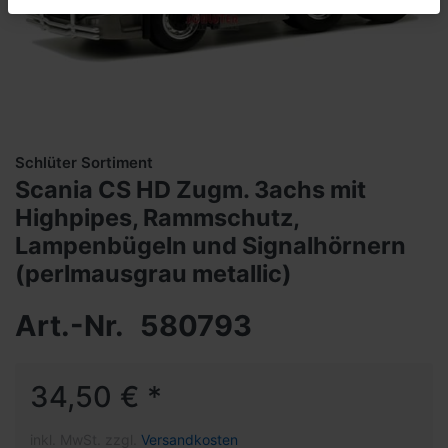
Schlüter Sortiment
Scania CS HD Zugm. 3achs mit
Highpipes, Rammschutz,
Lampenbügeln und Signalhörnern
(perlmausgrau metallic)
Art.-Nr.
580793
34,50 € *
inkl. MwSt. zzgl.
Versandkosten