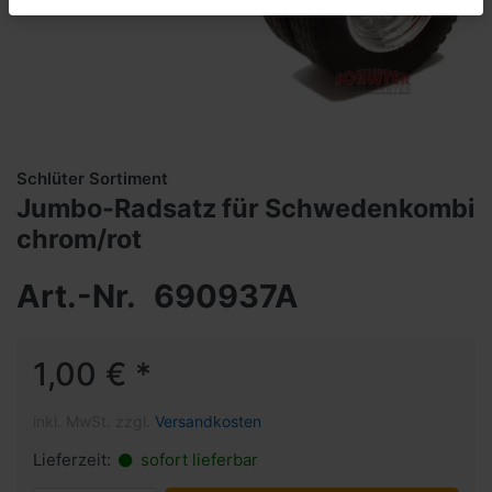
Schlüter Sortiment
Jumbo-Radsatz für Schwedenkombi
chrom/rot
Art.-Nr.
690937A
1,00 € *
inkl. MwSt. zzgl.
Versandkosten
Lieferzeit:
sofort lieferbar