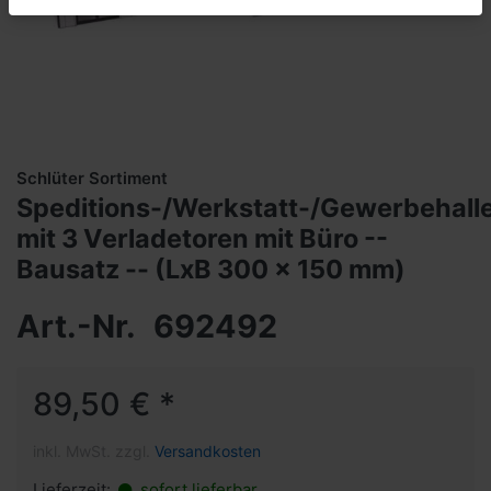
Schlüter Sortiment
Speditions-/Werkstatt-/Gewerbehall
mit 3 Verladetoren mit Büro --
Bausatz -- (LxB 300 x 150 mm)
Art.-Nr.
692492
89,50 € *
inkl. MwSt. zzgl.
Versandkosten
Lieferzeit:
sofort lieferbar