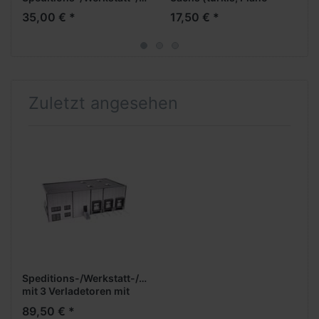
mit 3 Verladetoren --
hellgrau, Felgen
35,00 € *
17,50 € *
Bausatz -- (LxB 150 x 150
chrom/schwarz)
mm)
Zuletzt angesehen
Speditions-/Werkstatt-/Gewerbehalle
mit 3 Verladetoren mit
Büro -- Bausatz -- (LxB
89,50 € *
300 x 150 mm)