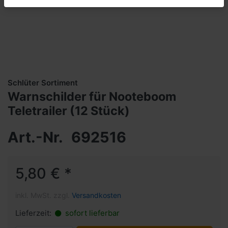
Schlüter Sortiment
Warnschilder für Nooteboom
Teletrailer (12 Stück)
Art.-Nr.
692516
5,80 € *
inkl. MwSt. zzgl.
Versandkosten
Lieferzeit:
sofort lieferbar