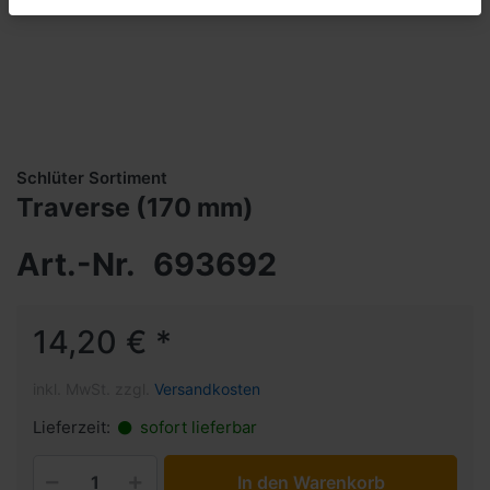
Schlüter Sortiment
Traverse (170 mm)
Art.-Nr.
693692
14,20 € *
inkl. MwSt. zzgl.
Versandkosten
Lieferzeit:
sofort lieferbar
In den Warenkorb