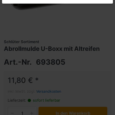
Schlüter Sortiment
Abrollmulde U-Boxx mit Altreifen
Art.-Nr.
693805
11,80 € *
inkl. MwSt. zzgl.
Versandkosten
Lieferzeit:
sofort lieferbar
In den Warenkorb