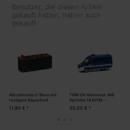
Benutzer, die diesen Artikel
gekauft haben, haben auch
gekauft
Abrollmulde U-Boxx mit
THW OV Hannover, MB
rostigem Bauschutt
Sprinter 18 MTW --
Interschutz Hannover
11,80 € *
25,00 € *
2026 --